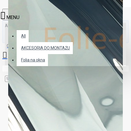
All
All
0 produkt(ów) - 0.00 zł
AKCESORIA DO MONTAŻU
Folia na okna
Twój koszyk zakupów jest pusty!