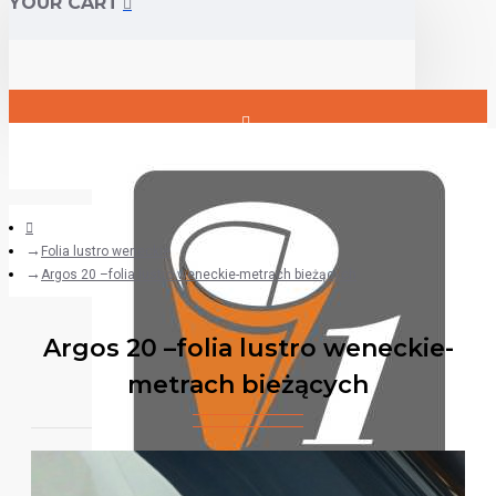
YOUR CART
Login
Register
Folia lustro weneckie
Argos 20 –folia lustro weneckie-metrach bieżących
Argos 20 –folia lustro weneckie-
metrach bieżących