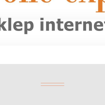
 matowa do łazienki-Opal na 