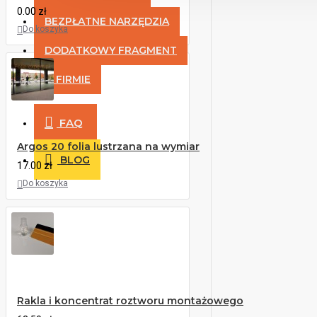
0.00 zł
BEZPŁATNE NARZĘDZIA
Do koszyka
DODATKOWY FRAGMENT
O FIRMIE
FAQ
Argos 20 folia lustrzana na wymiar
BLOG
17.00 zł
Do koszyka
Rakla i koncentrat roztworu montażowego