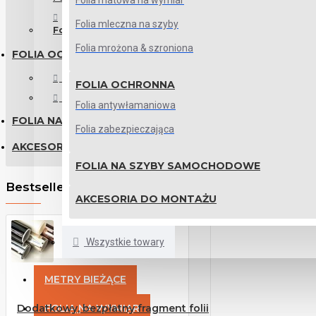
Folia matowa na wymiar
Folia mleczna na szyby
Folie matowe do łazienki
Folia mrożona & szroniona
FOLIA OCHRONNA
Folia antywłamaniowa
FOLIA OCHRONNA
Folia zabezpieczająca
Folia antywłamaniowa
FOLIA NA SZYBY SAMOCHODOWE
Folia zabezpieczająca
AKCESORIA DO MONTAŻU
FOLIA NA SZYBY SAMOCHODOWE
Bestsellers
AKCESORIA DO MONTAŻU
Wszystkie towary
METRY BIEŻĄCE
Dodatkowy, bezpłatny fragment folii
FOLIA NA WYMIAR