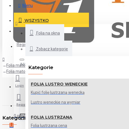
Menu
WSZYSTKO
Login
Folia na okna
Register
Zobacz kategorie
All
Folia matowa
Kategorie
Folia matowa do łazienki-Opal na wymiar
All
FOLIA LUSTRO WENECKIE
Login
AKCESORIA DO MONTAŻU
Folia
Kupić folię lustrzaną wenecką
Folia na okna
Lustro weneckie na wymiar
Register
0 produkt(ów) - 0.00 zł
FOLIA LUSTRZANA
Kategorie
Folia lustrzana cena