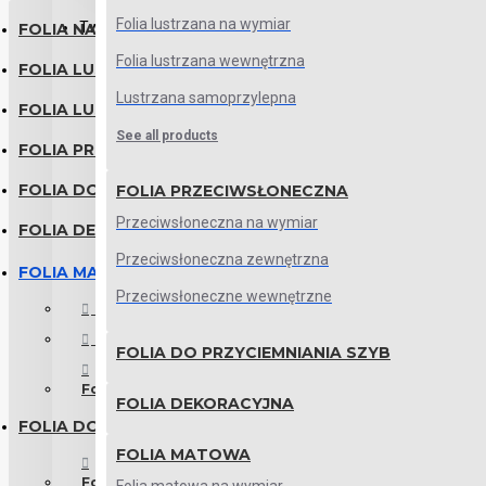
Folia lustrzana na wymiar
Twój koszyk zakupów jest pusty!
FOLIA NA OKNA
Folia lustrzana wewnętrzna
FOLIA LUSTRO WENECKIE
Lustrzana samoprzylepna
FOLIA LUSTRZANA
See all products
FOLIA PRZECIWSŁONECZNA
FOLIA DO PRZYCIEMNIANIA SZYB
FOLIA PRZECIWSŁONECZNA
Przeciwsłoneczna na wymiar
FOLIA DEKORACYJNA
Przeciwsłoneczna zewnętrzna
FOLIA MATOWA
Przeciwsłoneczne wewnętrzne
Folia matowa na wymiar
Folia mleczna na szyby
FOLIA DO PRZYCIEMNIANIA SZYB
Folia mrożona & szroniona
FOLIA DEKORACYJNA
FOLIA DO LAZIENKI
FOLIA MATOWA
Folia do łazienki na wymiar