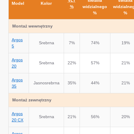
VLT
światła
światła
Model
Kolor
%
widzialnego
widzialne
%
%
Montaż wewnętrzny
Argos
Srebrna
7%
74%
19%
5
Argos
Srebrna
22%
57%
21%
20
Argos
Jasnosrebrna
35%
44%
21%
35
Montaż zewnętrzny
Argos
Srebrna
21%
56%
20%
20 CX
Argos