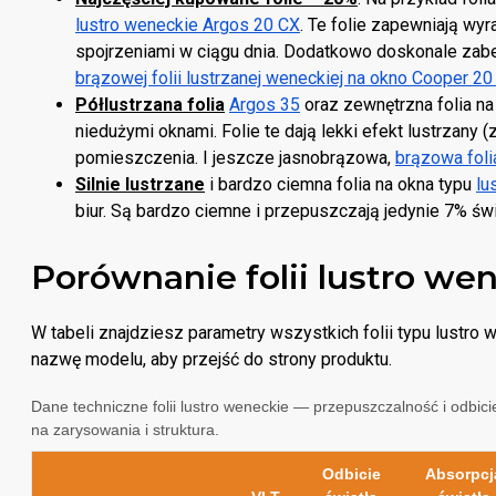
lustro weneckie Argos 20 CX
. Te folie zapewniają wy
spojrzeniami w ciągu dnia. Dodatkowo doskonale zab
brązowej folii lustrzanej weneckiej na okno Cooper 20
Półlustrzana folia
Argos 35
oraz zewnętrzna folia na
niedużymi oknami. Folie te dają lekki efekt lustrzany 
pomieszczenia. I jeszcze jasnobrązowa,
brązowa fol
Silnie lustrzane
i bardzo ciemna folia na okna typu
lu
biur. Są bardzo ciemne i przepuszczają jedynie 7% św
Porównanie folii lustro we
W tabeli znajdziesz parametry wszystkich folii typu lustro
nazwę modelu, aby przejść do strony produktu.
Dane techniczne folii lustro weneckie — przepuszczalność i odbici
na zarysowania i struktura.
Odbicie
Absorpcj