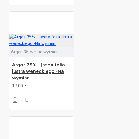
Argos 35-we-na wymiar
Argos 35% – jasna folia
lustra weneckiego -Na
wymiar
17.00 zł