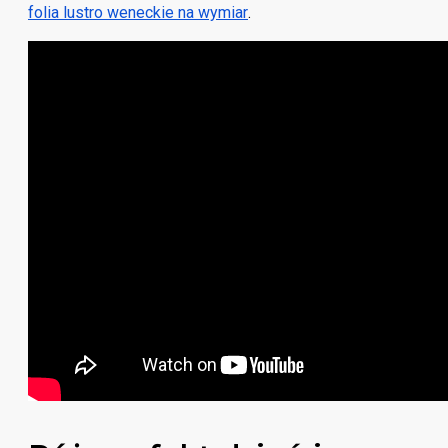
folia lustro weneckie na wymiar
.