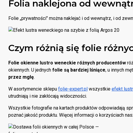
Folia naklejona od wewnątr
Folie „prywatności" można naklejać i od wewnątrz, i od zewną
Czym różnią się folie różn
Folie okienne lustro weneckie różnych producentów
róż
okiennych. U jednych
folie są bardziej lśniące
, u innych mę
przez mgłę
.
W asortymencie sklepu
folie-expert.pl
wszystkie
efekt lustr
utrudniają i nie zakłócają widoczności.
Wszystkie fotografie na kartach produktów odpowiadają
poznać jakość produktu. Więcej informacji o korzyściach na