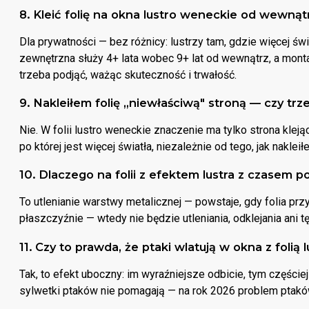
8. Kleić folię na okna lustro weneckie od wewnąt
Dla prywatności — bez różnicy: lustrzy tam, gdzie więcej świa
zewnętrzna służy 4+ lata wobec 9+ lat od wewnątrz, a monta
trzeba podjąć, ważąc skuteczność i trwałość.
9. Nakleiłem folię „niewłaściwą" stroną — czy trz
Nie. W folii lustro weneckie znaczenie ma tylko strona kleją
po której jest więcej światła, niezależnie od tego, jak nakleiłe
10. Dlaczego na folii z efektem lustra z czasem 
To utlenianie warstwy metalicznej — powstaje, gdy folia przy
płaszczyźnie — wtedy nie będzie utleniania, odklejania ani 
11. Czy to prawda, że ptaki wlatują w okna z folią
Tak, to efekt uboczny: im wyraźniejsze odbicie, tym częściej
sylwetki ptaków nie pomagają — na rok 2026 problem ptaków