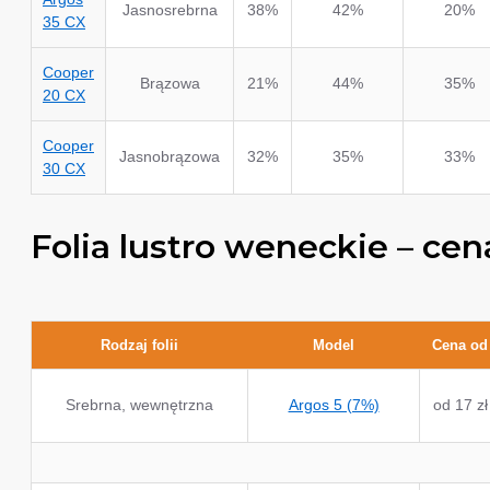
Jasnosrebrna
38%
42%
20%
35 CX
Cooper
Brązowa
21%
44%
35%
20 CX
Cooper
Jasnobrązowa
32%
35%
33%
30 CX
Folia lustro weneckie – cen
Rodzaj folii
Model
Cena od
Srebrna, wewnętrzna
Argos 5 (7%)
od 17 zł