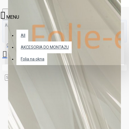
All
All
0 produkt(ów) - 0.00 zł
AKCESORIA DO MONTAŻU
Folia na okna
Twój koszyk zakupów jest pusty!