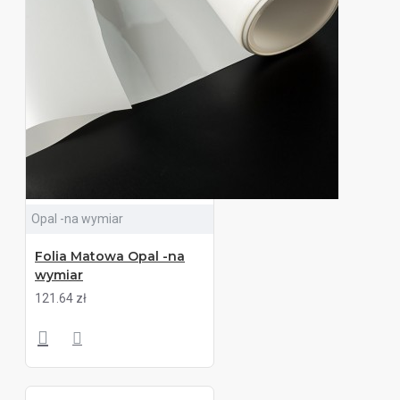
Opal -na wymiar
Folia Matowa Opal -na
wymiar
121.64 zł