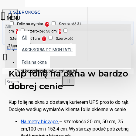
SZEROKOŚĆ
Folie na wymiar
Szerokość 31
29
All
cm
Szerokość 50 cm
1
9
All
Szerokość 101cm
Szerokość
11
76cm
Szerokość 152,4 cm
11
9
0 produkt(ów) - 0.00 zł
AKCESORIA DO MONTAŻU
Folia na okna
Kup folię na okna w bardzo
Twój koszyk zakupów jest pusty!
dobrej cenie
Kup folię na okna z dostawą kurierem UPS prosto do rąk.
Docięte według wymiarów klienta folie okienne w cenie
Na metry bieżące
– szerokość 30 cm, 50 cm, 75
cm,100 cm i 152,4 cm. Wystarczy podać potrzebną