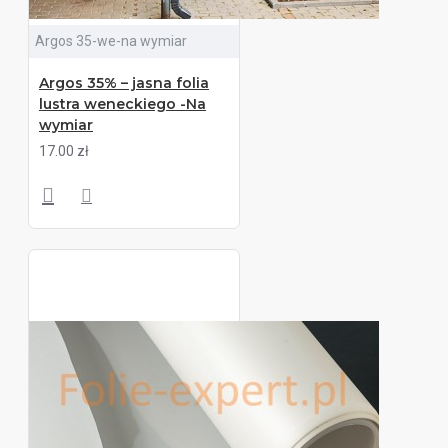
Argos 35-we-na wymiar
Argos 35% – jasna folia
lustra weneckiego -Na
wymiar
17.00 zł